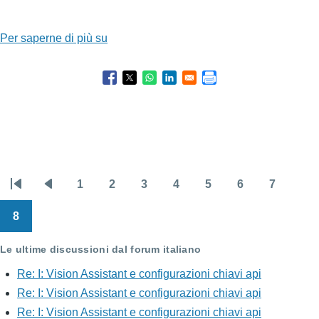
Per saperne di più su
Disponibile
NVDA
2011.1.1
1
2
3
4
5
6
7
Paginazione
Prima
Pagina
Pagina
Pagina
Pagina
Pagina
Pagina
Pagina
Pagina
pagina
precedente
8
Pagina
Le ultime discussioni dal forum italiano
Re: I: Vision Assistant e configurazioni chiavi api
Re: I: Vision Assistant e configurazioni chiavi api
Re: I: Vision Assistant e configurazioni chiavi api